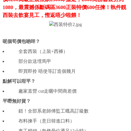
1080
，最震撼係斷碼區
3600
正裝特價
600
任揀！執件靚
西裝去飲宴見工，慳返唔少啦餵！
呢個筍價包啲咩？
全套西裝（上裝
+
西褲）
部分款送埋馬甲
即買即拎
唔使等訂造個幾月
點解可以咁平？
廠家直營
cut
走曬中間商差價
平嘢無好貨？
錯！全部系老師傅監工嘅高訂級數
布料揀手（意日韓進口料）
車工精細（每條骨位燙足
12
小時）