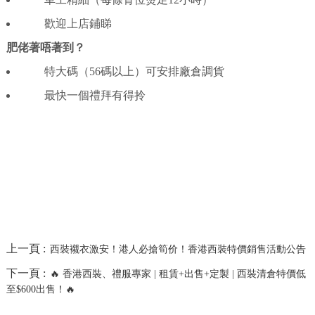
歡迎上店鋪睇
肥佬著唔著到？
特大碼（
56
碼以上）可安排廠倉調貨
最快一個禮拜有得拎
上一頁 :
西裝襯衣激安！港人必搶筍价！香港西裝特價銷售活動公告
下一頁 :
🔥 香港西裝、禮服專家 | 租賃+出售+定製 | 西裝清倉特價低
至$600出售！🔥