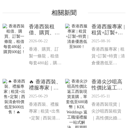
相關新聞
香港西裝租
香港西服專家 |
借、購買、訂
租賃+訂製+特
製一條龍，租
賣 | 清倉優惠
2026-06-22
2025-08-16
借每套480起，
低至$600！
香港、購買、訂
香港西服專家 | 租
購買600起！
製一條龍，租借
賃+訂製+特賣 | 清
每套480起，購買
倉優惠低至
600起！KDL香港
$600！
西裝禮服專門
🔥 香港西裝、
香港尖沙咀高
店，香港尖沙···
禮服專家 | 租
性價比返工西
賃+出售+定製 |
裝現貨直購，
2025-06-29
2025-05-11
西裝清倉特價
單套低至600港
香港西裝、禮服
香港西裝現貨｜
低至$600出
幣｜KDL
售！🔥
專家 | 租賃+出售
Weddings 返工
尖沙咀西裝租賃
職場禮服一站
+定製 | 西裝清倉
｜高性價比婚禮
式解決，即買
特價低至$600出
西裝｜辦公室返