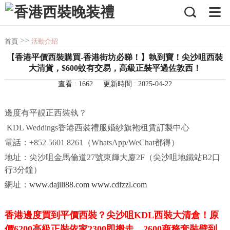
>>
首頁
活動介绍
【香港平價西裝購買-香港街坊必睇！】執到寶！尖沙咀西裝
大清貨，$600蚊有交易，高級正裝平過佐敦西！
查看 : 1662
更新時間 : 2025-04-22
邊度有平靚正西裝執？
KDL Weddings
香港西裝禮服婚紗旗袍租賃訂製中心
電話：
+852 5601 8261
（
WhatsApp/WeChat
都得）
地址：尖沙咀金馬倫道
27
號東輝大廈
2F
（
尖沙咀
地鐵站B2口
行
3
分鐘）
網址：
www.dajili88.com
www.cdfzzl.com
香港邊度買到平價西裝？尖沙咀
KDL
西裝大清倉！原
價
6200
高級正裝依家
2300
即搬走，
2600
商務套裝劈到